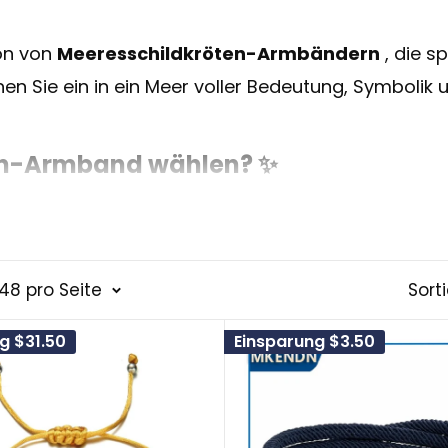
ion von
Meeresschildkröten-Armbändern
, die sp
n Sie ein in ein Meer voller Bedeutung, Symbolik 
en-Armband
wählen? ✨
rmband
tragen, schmücken Sie nicht nur Ihr Hand
ymbolik der Meeresschildkröte. Lass uns erforschen
48 pro Seite
Sort
 für ihre beeindruckend lange Lebensdauer bekannt
ng
$31.50
Einsparung
$3.50
r und die gemächlichen Bewegungen von Meeressch
len Reisen des Lebens begleiten können.
erer, die weite Strecken zurücklegen, symbolisier