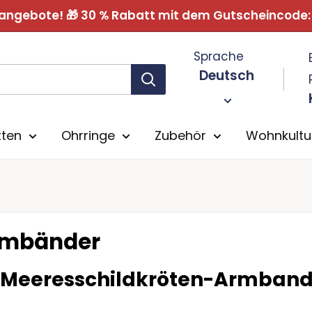
sangebote! 🎁 30 % Rabatt mit dem Gutscheincode
Sprache
Deutsch
tten
Ohrringe
Zubehör
Wohnkultu
rmbänder
Meeresschildkröten-Armbandk