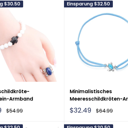
ng
$30.50
Einsparung
$32.50
childkröte-
Minimalistisches
tein-Armband
Meeresschildkröten-
rpreis
Sonderpreis
9
$32.49
Normalpreis
Normalpreis
$54.99
$64.99
ng
$32.50
Einsparung
$30.50