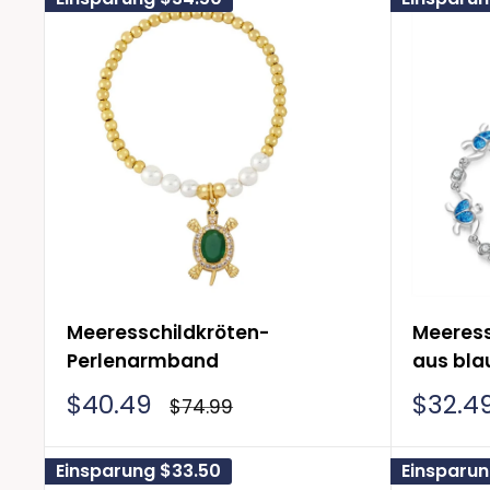
Meeresschildkröten-
Meeres
Perlenarmband
aus bla
Sonderpreis
Sonde
$40.49
$32.4
Normalpreis
$74.99
Einsparung
$33.50
Einsparu