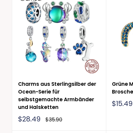
Charms aus Sterlingsilber der
Grüne M
Ocean-Serie für
Brosche
selbstgemachte Armbänder
Sonde
$15.49
und Halsketten
Sonderpreis
$28.49
Normalpreis
$35.90