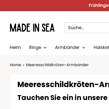
Direkt
Frühling
zum
Inhalt
Madeinsea©
Heim
Ringe
Armbänder
Halske
Home
Meeresschildkröten-Armbänder
Meeresschildkröten-A
Tauchen Sie ein in unsere