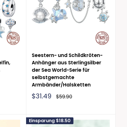
hen, warum erkunden Sie dann nicht
ind starke Symbole für Intuition,
keit in uns allen, unabhängig vom
ktion
für nautische Armbänder
Seestern- und Schildkröten-
lfin,
Anhänger aus Sterlingsilber
,
der Sea World-Serie für
selbstgemachte
Armbänder/Halsketten
Sonderpreis
$31.49
Normalpreis
$59.90
Einsparung
$18.50