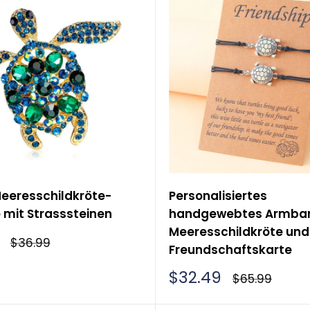
eeresschildkröte-
Personalisiertes
 mit Strasssteinen
handgewebtes Armban
Meeresschildkröte und
rpreis
Normalpreis
$36.99
Freundschaftskarte
Sonderpreis
$32.49
Normalpreis
$65.99