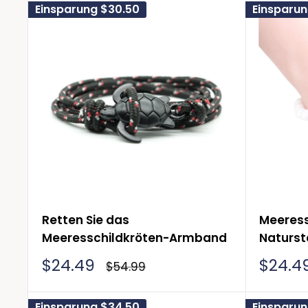
Einsparung
$30.50
Einsparu
Retten Sie das
Meeress
Meeresschildkröten-Armband
Naturs
Sonderpreis
Sonde
$24.49
$24.4
Normalpreis
$54.99
Einsparung
$34.50
Einsparu