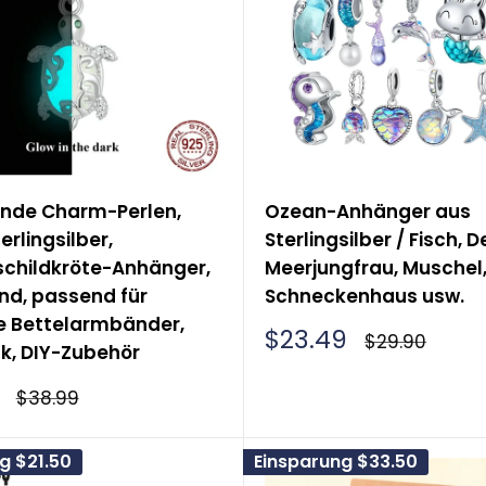
feminineren Symbol? 🧜‍♀️
öten faszinierend finden, aber etwas anderes suc
jungfrauen werden oft als Frauen dargestellt und s
t eine schöne Erinnerung an die Stärke der Weiblich
t gefällt, können Sie gerne zu unserer Hauptkolle
nde Charm-Perlen,
Ozean-Anhänger aus
, das Sie am besten repräsentiert.
erlingsilber,
Sterlingsilber / Fisch, De
childkröte-Anhänger,
Meerjungfrau, Muschel
d, passend für
Schneckenhaus usw.
le Bettelarmbänder,
Sonderpreis
$23.49
Normalpreis
$29.90
, DIY-Zubehör
rpreis
Normalpreis
$38.99
ng
$21.50
Einsparung
$33.50