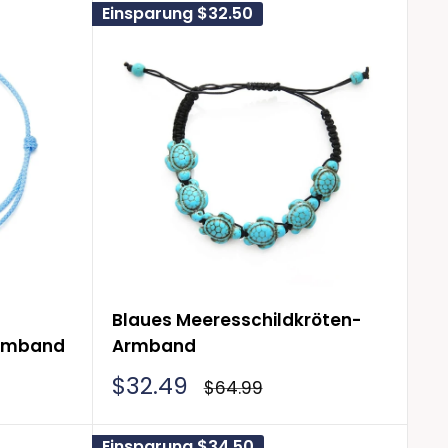
Einsparung
$32.50
Blaues Meeresschildkröten-
Armband
Armband
Sonderpreis
$32.49
Normalpreis
$64.99
Einsparung
$34.50