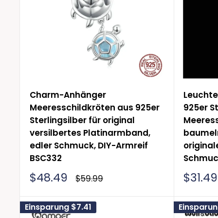
Auf der Suche nach einem 
Wenn Sie die Symbolik der Meeresschildkr
unsere
Meerjungfrauen-Armbänder
? Meer
Sinnlichkeit und fürsorglichen Geist. Es is
Geschlecht. Wenn Ihnen dieses Symbol nich
Charm-Anhänger
Leuchte
zurückkehren, um das Symbol zu entdecken
Meeresschildkröten aus 925er
925er St
Sterlingsilber für original
Meeress
versilbertes Platinarmband,
baumeln
edler Schmuck, DIY-Armreif
origina
BSC332
Schmuck
Sonderpreis
Sonde
$48.49
$31.49
Normalpreis
$59.99
Einsparung
$7.41
Einsparu