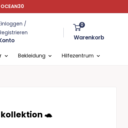
: OCEAN30
Einloggen /
0
Registrieren
Warenkorb
Konto
r
Bekleidung
Hilfezentrum
ollektion
🐢