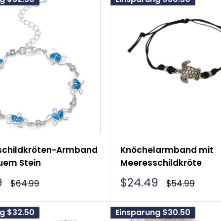
schildkröten-Armband
Knöchelarmband mit
uem Stein
Meeresschildkröte
rpreis
Sonderpreis
9
$24.49
Normalpreis
Normalpreis
$64.99
$54.99
ng
$32.50
Einsparung
$30.50