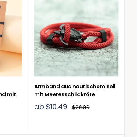
Armband aus nautischem Seil
d mit
mit Meeresschildkröte
Sonderpreis
ab $10.49
Normalpreis
$28.99