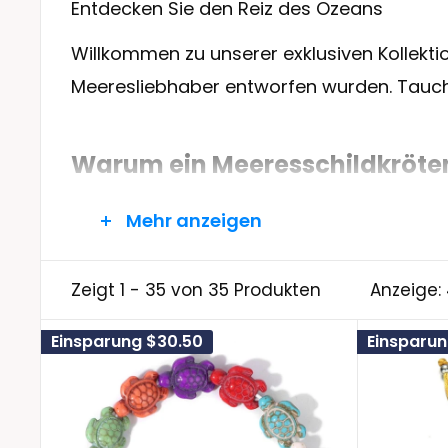
Entdecken Sie den Reiz des Ozeans
Willkommen zu unserer exklusiven Kollekt
Meeresliebhaber entworfen wurden. Tauche
Warum ein
Meeresschildkröt
Wenn Sie unser
Meeresschildkröten-A
Mehr anzeigen
Accessoire – Sie verkörpern die zeitlose S
Zeigt 1 - 35 von 35 Produkten
Anzeige: 
Langlebigkeit
: Meeresschildkröten sind
langes und erfülltes Leben zu führen.
Einsparung
$30.50
Einsparu
Geduld und Weisheit
: Die sanfte Natu
Weisheit, Tugenden, die Sie auf den vie
Ausdauer
: Genau wie diese Meereswand