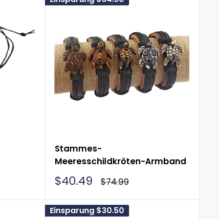
Stammes-
Meeresschildkröten-Armband
Sonderpreis
$40.49
Normalpreis
$74.99
Einsparung
$30.50